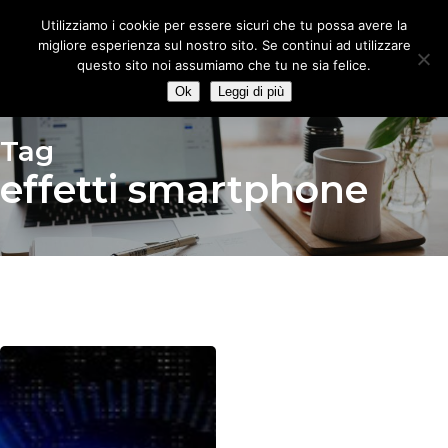
Skip
Utilizziamo i cookie per essere sicuri che tu possa avere la
to
migliore esperienza sul nostro sito. Se continui ad utilizzare
main
questo sito noi assumiamo che tu ne sia felice.
content
Ok
Leggi di più
Tag
effetti smartphone
Il
digitale
modella
il