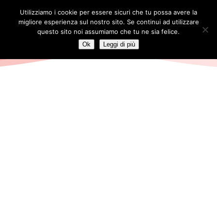
Skip
Utilizziamo i cookie per essere sicuri che tu possa avere la
to
migliore esperienza sul nostro sito. Se continui ad utilizzare
main
questo sito noi assumiamo che tu ne sia felice.
content
Ok
Leggi di più