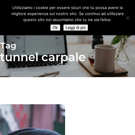
Skip
Utilizziamo i cookie per essere sicuri che tu possa avere la
to
migliore esperienza sul nostro sito. Se continui ad utilizzare
main
questo sito noi assumiamo che tu ne sia felice.
content
Ok
Leggi di più
Tag
tunnel carpale
Tendiniti
a
gomito,
polso