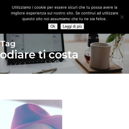
Skip
Utilizziamo i cookie per essere sicuri che tu possa avere la
to
migliore esperienza sul nostro sito. Se continui ad utilizzare
main
questo sito noi assumiamo che tu ne sia felice.
content
Ok
Leggi di più
Tag
odiare ti costa
Voci
dal
Movimento
–