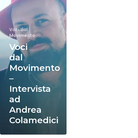
Intervista
ad
Andrea
Colamedici
Voci dal
Movimento
Voci
dal
Movimento
–
Intervista
ad
Andrea
Colamedici