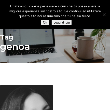
Skip
Utilizziamo i cookie per essere sicuri che tu possa avere la
to
migliore esperienza sul nostro sito. Se continui ad utilizzare
main
questo sito noi assumiamo che tu ne sia felice.
content
Ok
Leggi di più
Tag
genoa
Voci
dal
Movimento
–