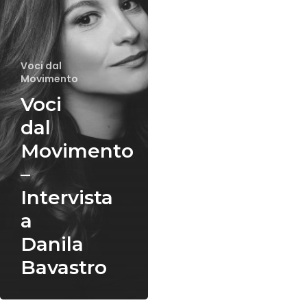
Intervista
a
Danila
Bavastro
Voci dal
Movimento
Voci
dal
Movimento
–
Intervista
a
Danila
Bavastro