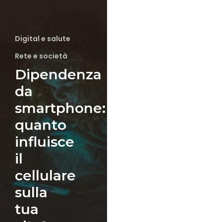
smartphone:
quanto
influisce
Digital e salute
il
cellulare
Rete e società
sulla
Dipendenza
tua
da
vita?
smartphone:
quanto
influisce
il
cellulare
sulla
tua