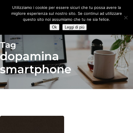
Skip
Utilizziamo i cookie per essere sicuri che tu possa avere la
to
migliore esperienza sul nostro sito. Se continui ad utilizzare
main
questo sito noi assumiamo che tu ne sia felice.
content
Ok
Leggi di più
Tag
dopamina
smartphone
Dipendenza
da