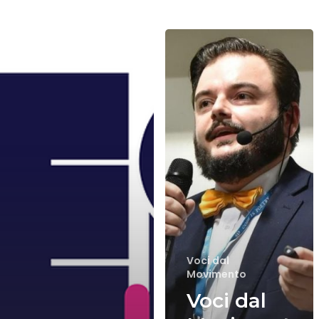
Voci
dal
Movimento
–
Intervista
ad
Alessandro
Vercellotti
Voci dal
Movimento
Voci dal