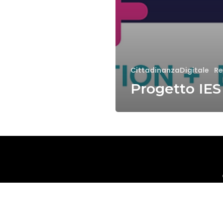
CittadinanzaDigitale
Re
Progetto IES