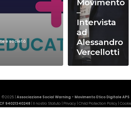
Movimento
–
Intervista
ad
Alessandro
te e società
Vercellotti
©2025 |
Associazione Social Warning - Movimento Etico Digitale APS
CF 94021340248
|
Il nostro Statuto
|
Privacy
|
Child Protection Policy
|
Cooki
Made with Love and Passion by
INNOBRAIN
facebook
linkedin
instagram