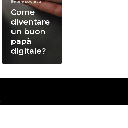
Rete e società
Come
diventare
un buon
papà
digitale?
e