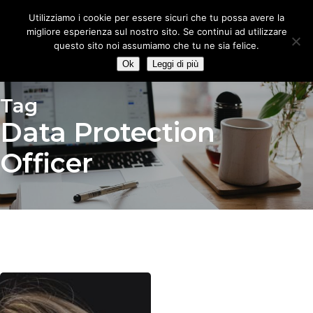
Skip
Utilizziamo i cookie per essere sicuri che tu possa avere la
to
migliore esperienza sul nostro sito. Se continui ad utilizzare
main
questo sito noi assumiamo che tu ne sia felice.
content
Ok
Leggi di più
Tag
Data Protection
Officer
Voci
dal