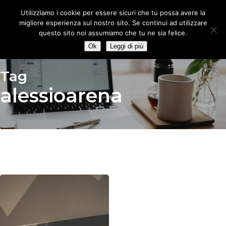
Skip
Utilizziamo i cookie per essere sicuri che tu possa avere la
to
migliore esperienza sul nostro sito. Se continui ad utilizzare
main
questo sito noi assumiamo che tu ne sia felice.
content
Ok
Leggi di più
Tag
alessioarena
Un
sano
ottimismo