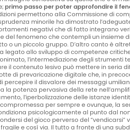
e;
primo passo per poter approfondire il fe
dizioni permettono alla Commissione di com
isprudenza minorile ha dimostrato l’adeguate
rtamenti negativi che di fatto integrano veri
e del fenomeno che contempli un insieme di
tto o un piccolo gruppo. D’altro canto è altr
a legato allo sviluppo di competenze critiche
onimato, l’intermediazione degli strumenti te
re il contenuto lesivo può mettere in seria diff
tte di prevaricazione digitale che, in precoc
i percepire il disvalore dei messaggi umilian
zia la potenza pervasiva della rete nell’ampli
amento, l’iperbolizzazione delle istanze ident
compromessa per sempre e ovunque, la sen
ondiziona psicologicamente al punto dal non 
fondersi del gioco perverso del “vendicarsi” v
fragile e così via. Il tutto a fronte di una su