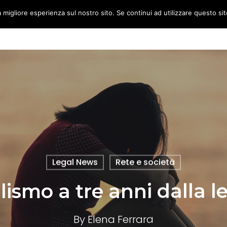
a migliore esperienza sul nostro sito. Se continui ad utilizzare questo si
HOME
L’IDEA
5×1000
Legal News
Rete e società
ismo a tre anni dalla l
By
Elena Ferrara