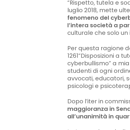
“Rispetto, tutela e so
luglio 2018, mette ul
fenomeno del cyberb
l’intera società a par
culturale che solo un
Per questa ragione da
1261”Disposizioni a tu
cyberbullismo” a mia
studenti di ogni ordi
avvocati, educatori, ser
psicologi e psicoterap
Dopo l’iter in commis
maggioranza in Sen
all’unanimità in qua