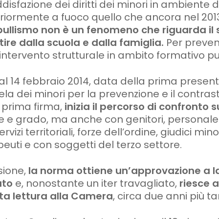
ddisfazione dei diritti dei minori in ambiente d
teriormente a fuoco quello che ancora nel 201
ullismo non è un fenomeno che riguarda il 
tire dalla scuola e dalla famiglia.
Per preveni
 intervento strutturale in ambito formativo pu
l 14 febbraio 2014, data della prima present
tela dei minori per la prevenzione e il contr
 prima firma,
inizia il percorso di confronto 
ne e grado, ma anche con genitori, personale
vizi territoriali, forze dell’ordine, giudici mino
euti e con soggetti del terzo settore.
sione,
la norma ottiene un’approvazione a l
ato
e, nonostante un iter travagliato,
riesce 
rta lettura alla Camera
, circa due anni più ta