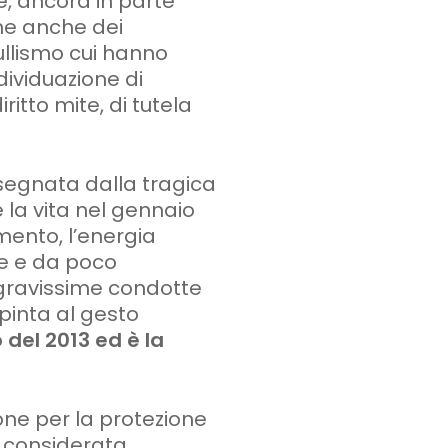
, ancora in parte
ne anche dei
bullismo cui hanno
ndividuazione di
ritto mite, di tutela
segnata dalla tragica
 la vita nel gennaio
ento, l’energia
die e da poco
gravissime condotte
spinta al gesto
 del 2013 ed è la
ne per la protezione
i considerata