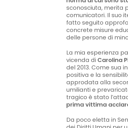
norma di cui sono st
sconosciuta, merita 
comunicatori. Il suo i
fatto seguito approfon
concrete misure educat
delle persone di mino
La mia esperienza pa
vicenda di
Carolina P
del 2013. Come sua i
positiva e la sensibil
approdata alla secon
umilianti e prevaricat
tragico è stato l’atta
prima vittima acclara
Da poco eletta in Se
dei Diritti Umani per