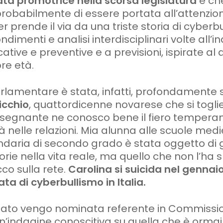
ata promotrice nella scorsa legislatura
e che
probabilmente di essere portata all’attenzio
ter prende il via da una triste storia di cyber
dimenti e analisi interdisciplinari volte all’i
ive e preventive e a previsioni, ispirate al di
re età.
rlamentare è stata, infatti, profondamente 
icchio
, quattordicenne novarese che si toglie
nsegnante ne conosco bene il fiero temperam
ità nelle relazioni. Mia alunna alle scuole me
daria di secondo grado è stata oggetto di 
orie nella vita reale, ma quello che non l’ha 
cco sulla rete.
Carolina si suicida nel gennaio
ta di cyberbullismo in Italia.
nato vengo nominata referente in Commissio
 un’indagine conoscitiva su quella che è orma