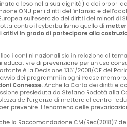
nato e leso nella sua dignità) e dei propri d
zione ONU per i diritti dell’infanzia e dell’a
ropea sull’esercizio dei diritti dei minori di
otta contro il cyberbullismo quello di
mettere
 attivi in grado di partecipare alla costruzi
ica i confini nazionali sia in relazione al tem
 educativi e di prevenzione per un uso consa
rtante è la Decisione 1351/2008/CE del Par
l’avvio dei programmi in ogni Paese membro.
ioni Connesse
. Anche la
Carta dei diritti e do
sione presieduta da Stefano Rodotà alla C
lezza dell’urgenza di mettere al centro l’edu
per prevenire il fenomeno delle prevaricazion
 che la Raccomandazione CM/Rec(2018)7
de