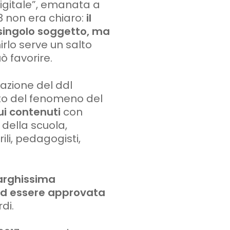
igitale”,
emanata a
3 non era chiaro:
il
singolo soggetto, ma
rlo serve un salto
ò favorire.
azione del ddl
asto del fenomeno del
sui contenuti
con
 della scuola,
rili, pedagogisti,
arghissima
ad essere approvata
rdi.