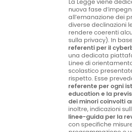
La Legge viene dedica
nuova fase d’impegno 
all’emanazione dei pr
diverse declinazioni l
rendere coerenti alc
sulla privacy). In bas
referenti per il cybe
una dedicata piattaf
Linee di orientamento
scolastico presentate,
rispetto. Esse preve
referente per ogni is
education
e la previ
dei minori coinvolti a
inoltre, indicazioni s
linee-guida per la re
con specifiche misure