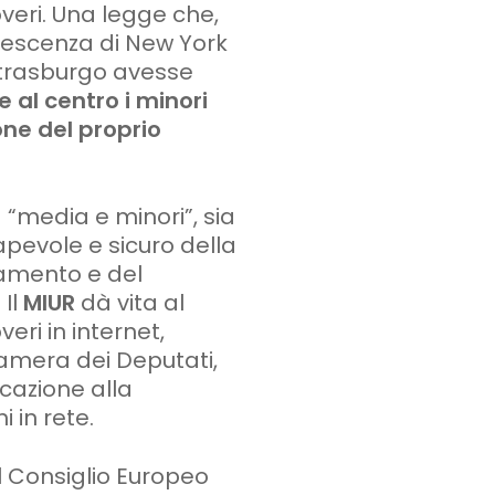
overi. Una legge che,
dolescenza di New York
 Strasburgo avesse
 al centro i minori
one del proprio
a “media e minori”, sia
pevole e sicuro della
lamento e del
 Il
MIUR
dà vita al
veri in internet,
amera dei Deputati,
cazione alla
i in rete.
l Consiglio Europeo