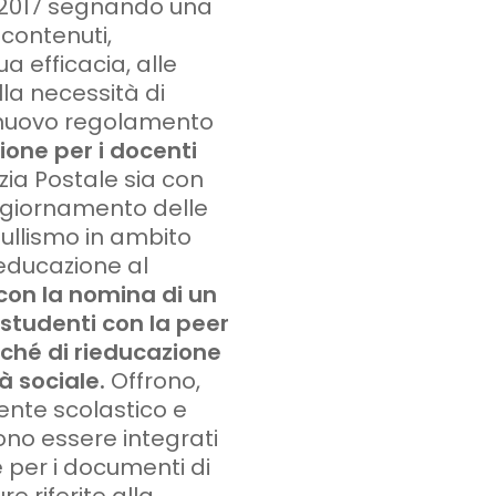
o 2017 segnando una
 contenuti,
a efficacia, alle
lla necessità di
 (nuovo regolamento
ione per i docenti
izia Postale sia con
ggiornamento delle
bullismo in ambito
’educazione al
con la nomina di un
i studenti con la
peer
nché di rieducazione
à sociale.
Offrono,
gente scolastico e
o essere integrati
 per i documenti di