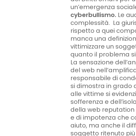
un’emergenza social
cyberbullismo.
Le au
complessità. La giur
rispetto a quei compo
manca una definizion
vittimizzare un sogge
quanto il problema si
La sensazione dell’an
del web nell’amplifica
responsabile di condo
si dimostra in grado d
alle vittime si eviden
sofferenza e dell’isol
della
web reputation
e di impotenza che c
aiuto, ma anche il dif
soggetto ritenuto più 