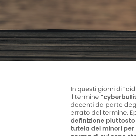
In questi giorni di “d
il termine
“cyberbull
docenti da parte degl
errato del termine. E
definizione piuttost
tutela dei minori per