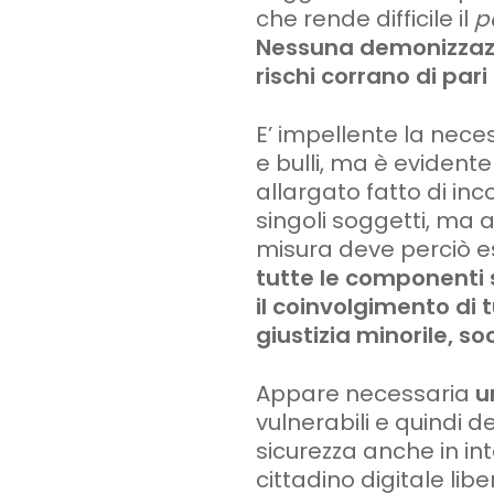
che rende difficile il
p
Nessuna demonizzazi
rischi corrano di par
E’ impellente la nece
e bulli, ma è evidente
allargato fatto di in
singoli soggetti, ma 
misura deve perciò e
tutte le componenti 
il coinvolgimento di 
giustizia minorile, s
Appare necessaria
u
vulnerabili e quindi d
sicurezza anche in i
cittadino digitale lib