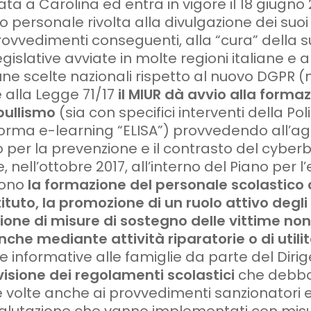
ta a Carolina ed entra in vigore il 18 giugn
personale rivolta alla divulgazione dei suoi
ovvedimenti conseguenti, alla “cura” della su
egislative avviate in molte regioni italiane e a
une scelte nazionali rispetto al nuovo DGPR
e alla Legge 71/17
il MIUR dà avvio alla formaz
rbullismo
(sia con specifici interventi della Pol
orma e-learning “ELISA”) provvedendo all’a
 per la prevenzione e il contrasto del cyber
 nell’ottobre 2017, all’interno del Piano per l
dono
la formazione del personale scolastico 
tituto, la promozione di un ruolo attivo degl
sione di misure di sostegno delle vittime no
nche mediante attività riparatorie o di utilit
ulle informative alle famiglie da parte del Diri
visione dei regolamenti scolastici
che debbon
 volte anche ai provvedimenti sanzionatori e