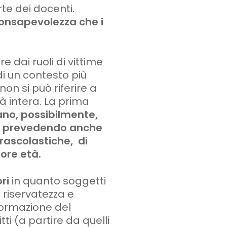
rte dei docenti.
onsapevolezza che i
 dai ruoli di vittime
 di un contesto più
on si può riferire a
à intera. La prima
ano, possibilmente,
e) prevedendo anche
trascolastiche, di
nore età.
ri
in quanto soggetti
a riservatezza e
formazione del
ti (a partire da quelli