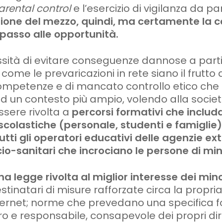
arental control
e l’esercizio di vigilanza da pa
one del mezzo, quindi, ma certamente la c
i passo alle opportunità.
ssità di evitare conseguenze dannose a partire
 come le prevaricazioni in rete siano il frutto
competenze e di mancato controllo etico che n
ad un contesto più ampio, volendo alla societ
ssere rivolta a
percorsi formativi che includ
scolastiche (personale, studenti e famigli
tutti gli operatori educativi delle agenzie ex
ocio-sanitari che incrociano le persone di mi
na legge rivolta al miglior interesse dei mino
estinatari di misure rafforzate circa la propri
nternet; norme che prevedano una specifica 
ero e responsabile, consapevole dei propri dirit