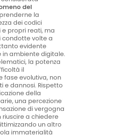
nomeno del
prenderne la
zza dei codici
 e propri reati, ma
 condotte volte a
ettanto evidente
 in ambiente digitale.
lematici, la potenza
icoltà il
e fase evolutiva, non
ti e dannosi. Rispetto
ficazione della
itarie, una percezione
sazione di vergogna
riuscire a chiedere
ittimizzando un altro
bdola immaterialità