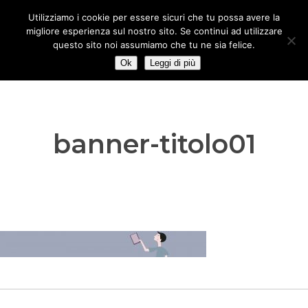
Skip
Utilizziamo i cookie per essere sicuri che tu possa avere la
to
migliore esperienza sul nostro sito. Se continui ad utilizzare
main
questo sito noi assumiamo che tu ne sia felice.
content
Ok
Leggi di più
banner-titolo01